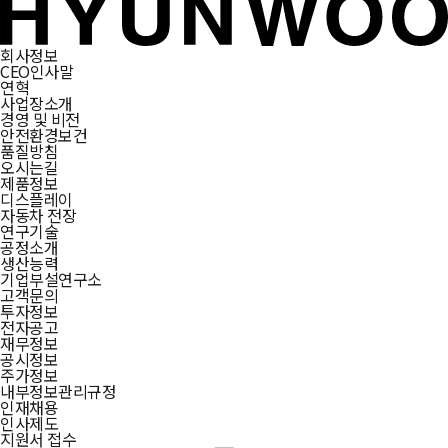
회사정보
CEO인사말
연혁
사업장소개
경영 및 비전
안전환경보건
품질방침
오시는길
제품정보
디스플레이
자동차 전장
연구기술
공정소개
생산능력
기업부설연구소
고객문의
투자정보
전자공고
재무정보
공시정보
주가정보
내부정보관리규정
인재채용
인사제도
지원서 접수