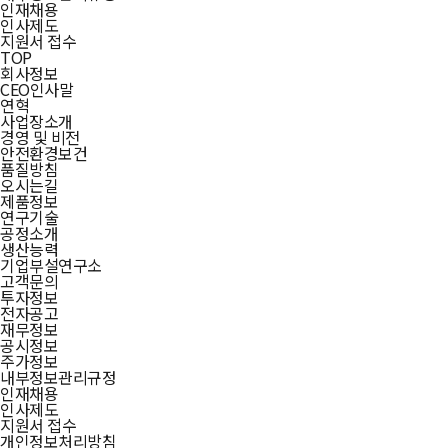
인재채용
인사제도
지원서 접수
TOP
회사정보
CEO인사말
연혁
사업장소개
경영 및 비전
안전환경보건
품질방침
오시는길
제품정보
연구기술
공정소개
생산능력
기업부설연구소
고객문의
투자정보
전자공고
재무정보
공시정보
주가정보
내부정보관리규정
인재채용
인사제도
지원서 접수
개인정보처리방침