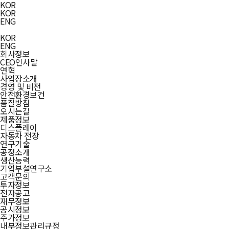
KOR
KOR
ENG
KOR
ENG
회사정보
CEO인사말
연혁
사업장소개
경영 및 비전
안전환경보건
품질방침
오시는길
제품정보
디스플레이
자동차 전장
연구기술
공정소개
생산능력
기업부설연구소
고객문의
투자정보
전자공고
재무정보
공시정보
주가정보
내부정보관리규정