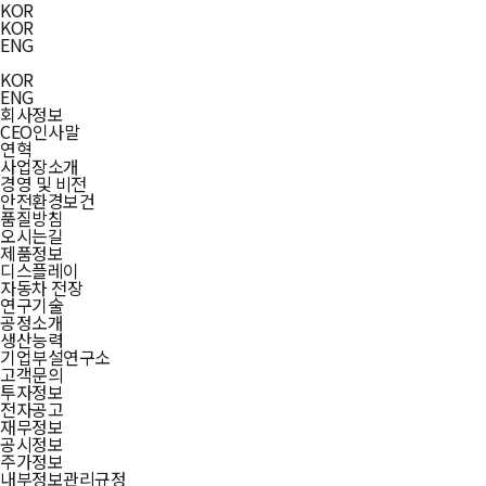
KOR
KOR
ENG
KOR
ENG
회사정보
CEO인사말
연혁
사업장소개
경영 및 비전
안전환경보건
품질방침
오시는길
제품정보
디스플레이
자동차 전장
연구기술
공정소개
생산능력
기업부설연구소
고객문의
투자정보
전자공고
재무정보
공시정보
주가정보
내부정보관리규정