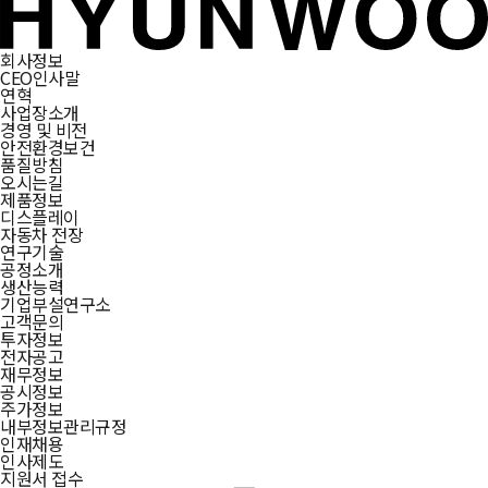
회사정보
CEO인사말
연혁
사업장소개
경영 및 비전
안전환경보건
품질방침
오시는길
제품정보
디스플레이
자동차 전장
연구기술
공정소개
생산능력
기업부설연구소
고객문의
투자정보
전자공고
재무정보
공시정보
주가정보
내부정보관리규정
인재채용
인사제도
지원서 접수