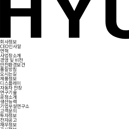
회사정보
CEO인사말
연혁
사업장소개
경영 및 비전
안전환경보건
품질방침
오시는길
제품정보
디스플레이
자동차 전장
연구기술
공정소개
생산능력
기업부설연구소
고객문의
투자정보
전자공고
재무정보
공시정보